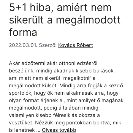
5+1 hiba, amiért nem
sikerült a megálmodott
forma
2022.03.01.
Szerző:
Kovács Róbert
Akár edzőtermi akár otthoni edzésről
beszélünk, mindig akadnak kisebb bukások,
ami miatt nem sikerül “megalkotni” a
megálmodott külsőt. Mindig arra fogják a kezdő
sportolók, hogy ők nem alkalmasak arra, hogy
olyan formát érjenek el, mint amilyet ő magának
megálmodott, pedig általában mindig
valamilyen kisebb félresiklás okozza a
vesztüket. Nézzük meg pontokban bontva, mik
is lehetnek …
Olvass tovább