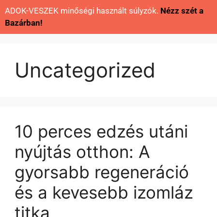
ADOK-VESZEK minőségi használt súlyzók.
Nézz szét a
Bazárban!
Uncategorized
10 perces edzés utáni
nyújtás otthon: A
gyorsabb regeneráció
és a kevesebb izomláz
titka