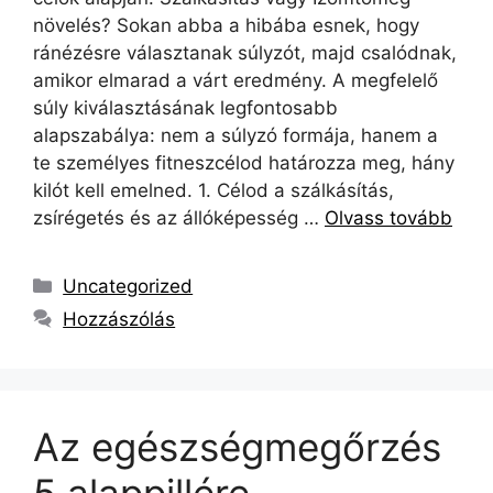
növelés? Sokan abba a hibába esnek, hogy
ránézésre választanak súlyzót, majd csalódnak,
amikor elmarad a várt eredmény. A megfelelő
súly kiválasztásának legfontosabb
alapszabálya: nem a súlyzó formája, hanem a
te személyes fitneszcélod határozza meg, hány
kilót kell emelned. 1. Célod a szálkásítás,
zsírégetés és az állóképesség …
Olvass tovább
Uncategorized
Hozzászólás
Az egészségmegőrzés
5 alappillére