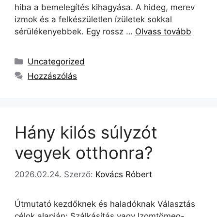
hiba a bemelegítés kihagyása. A hideg, merev
izmok és a felkészületlen ízületek sokkal
sérülékenyebbek. Egy rossz …
Olvass tovább
Uncategorized
Hozzászólás
Hány kilós súlyzót
vegyek otthonra?
2026.02.24.
Szerző:
Kovács Róbert
Útmutató kezdőknek és haladóknak Választás
célok alapján: Szálkásítás vagy Izomtömeg-