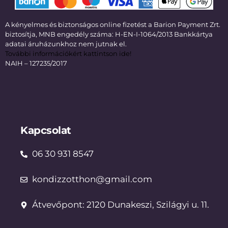
A kényelmes és biztonságos online fizetést a Barion Payment Zrt.
biztosítja, MNB engedély száma: H-EN-I-1064/2013 Bankkártya
adatai áruházunkhoz nem jutnak el.
További információkért kattintson ide!
NAIH – 127235/2017
Kapcsolat
06 30 931 8547
kondizzotthon@gmail.com
Átvevőpont: 2120 Dunakeszi, Szilágyi u. 11.