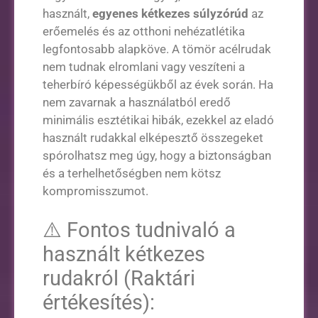
használt,
egyenes kétkezes súlyzórúd
az
erőemelés és az otthoni nehézatlétika
legfontosabb alapköve. A tömör acélrudak
nem tudnak elromlani vagy veszíteni a
teherbíró képességükből az évek során. Ha
nem zavarnak a használatból eredő
minimális esztétikai hibák, ezekkel az eladó
használt rudakkal elképesztő összegeket
spórolhatsz meg úgy, hogy a biztonságban
és a terhelhetőségben nem kötsz
kompromisszumot.
⚠️ Fontos tudnivaló a
használt kétkezes
rudakról (Raktári
értékesítés):