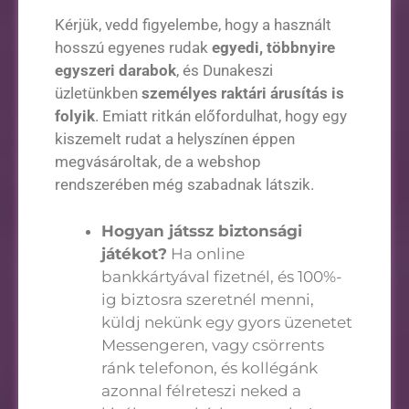
Kérjük, vedd figyelembe, hogy a használt
hosszú egyenes rudak
egyedi, többnyire
egyszeri darabok
, és Dunakeszi
üzletünkben
személyes raktári árusítás is
folyik
. Emiatt ritkán előfordulhat, hogy egy
kiszemelt rudat a helyszínen éppen
megvásároltak, de a webshop
rendszerében még szabadnak látszik.
Hogyan játssz biztonsági
játékot?
Ha online
bankkártyával fizetnél, és 100%-
ig biztosra szeretnél menni,
küldj nekünk egy gyors üzenetet
Messengeren, vagy csörrents
ránk telefonon, és kollégánk
azonnal félreteszi neked a