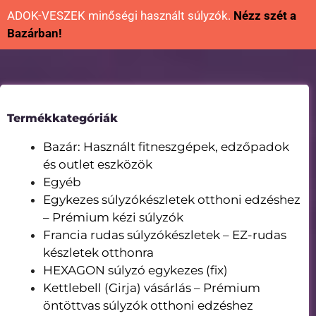
ADOK-VESZEK minőségi használt súlyzók.
Nézz szét a
Bazárban!
Termékkategóriák
Bazár: Használt fitneszgépek, edzőpadok
és outlet eszközök
Egyéb
Egykezes súlyzókészletek otthoni edzéshez
– Prémium kézi súlyzók
Francia rudas súlyzókészletek – EZ-rudas
készletek otthonra
HEXAGON súlyzó egykezes (fix)
Kettlebell (Girja) vásárlás – Prémium
öntöttvas súlyzók otthoni edzéshez