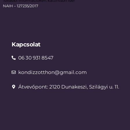
További információkért kattintson ide!
NAIH – 127235/2017
Kapcsolat
06 30 931 8547
kondizzotthon@gmail.com
Átvevőpont: 2120 Dunakeszi, Szilágyi u. 11.