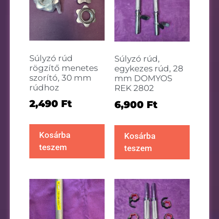
Súlyzó rúd
Súlyzó rúd,
rögzítő menetes
egykezes rúd, 28
szorító, 30 mm
mm DOMYOS
rúdhoz
REK 2802
2,490
Ft
6,900
Ft
Kosárba
Kosárba
teszem
teszem