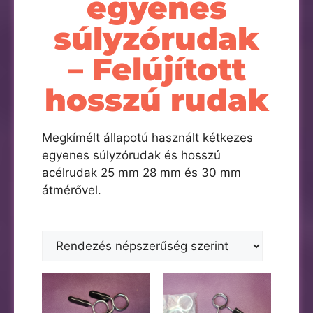
egyenes
súlyzórudak
– Felújított
hosszú rudak
Megkímélt állapotú használt kétkezes
egyenes súlyzórudak és hosszú
acélrudak 25 mm 28 mm és 30 mm
átmérővel.