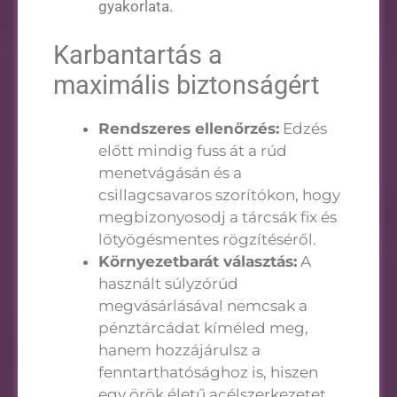
gyakorlata.
Karbantartás a
maximális biztonságért
Rendszeres ellenőrzés:
Edzés
előtt mindig fuss át a rúd
menetvágásán és a
csillagcsavaros szorítókon, hogy
megbizonyosodj a tárcsák fix és
lötyögésmentes rögzítéséről.
Környezetbarát választás:
A
használt súlyzórúd
megvásárlásával nemcsak a
pénztárcádat kíméled meg,
hanem hozzájárulsz a
fenntarthatósághoz is, hiszen
egy örök életű acélszerkezetet