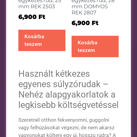
egykezes rúd, 25
egykezes rúd, 28
mm REK 2503
mm DOMYOS
REK 2807
6,900
Ft
6,900
Ft
Kosárba
Kosárba
teszem
teszem
Használt kétkezes
egyenes súlyzórudak –
Nehéz alapgyakorlatok a
legkisebb költségvetéssel
Szeretnél otthon fekvenyomni, guggolni
vagy felhúzásokat végezni, de nem akarsz
vagyonokat költeni egy új, hosszú rúdra? A