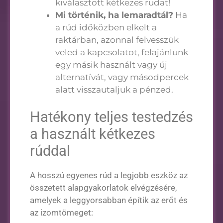
kiválasztott kétkezes rudat!
Mi történik, ha lemaradtál?
Ha
a rúd időközben elkelt a
raktárban, azonnal felvesszük
veled a kapcsolatot, felajánlunk
egy másik használt vagy új
alternatívát, vagy másodpercek
alatt visszautaljuk a pénzed.
Hatékony teljes testedzés
a használt kétkezes
rúddal
A hosszú egyenes rúd a legjobb eszköz az
összetett alapgyakorlatok elvégzésére,
amelyek a leggyorsabban építik az erőt és
az izomtömeget: