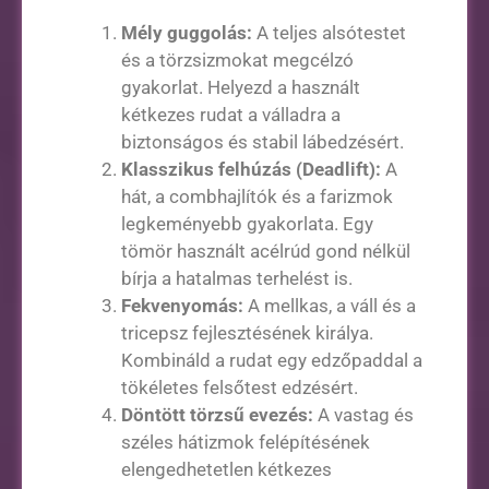
Mély guggolás:
A teljes alsótestet
és a törzsizmokat megcélzó
gyakorlat. Helyezd a használt
kétkezes rudat a válladra a
biztonságos és stabil lábedzésért.
Klasszikus felhúzás (Deadlift):
A
hát, a combhajlítók és a farizmok
legkeményebb gyakorlata. Egy
tömör használt acélrúd gond nélkül
bírja a hatalmas terhelést is.
Fekvenyomás:
A mellkas, a váll és a
tricepsz fejlesztésének királya.
Kombináld a rudat egy edzőpaddal a
tökéletes felsőtest edzésért.
Döntött törzsű evezés:
A vastag és
széles hátizmok felépítésének
elengedhetetlen kétkezes