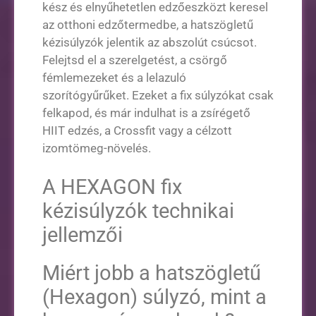
kész és elnyűhetetlen edzőeszközt keresel
az otthoni edzőtermedbe, a hatszögletű
kézisúlyzók jelentik az abszolút csúcsot.
Felejtsd el a szerelgetést, a csörgő
fémlemezeket és a lelazuló
szorítógyűrűket. Ezeket a fix súlyzókat csak
felkapod, és már indulhat is a zsírégető
HIIT edzés, a Crossfit vagy a célzott
izomtömeg-növelés.
A HEXAGON fix
kézisúlyzók technikai
jellemzői
Miért jobb a hatszögletű
(Hexagon) súlyzó, mint a