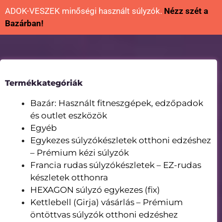
ADOK-VESZEK minőségi használt súlyzók.
Nézz szét a
Bazárban!
Termékkategóriák
Bazár: Használt fitneszgépek, edzőpadok
és outlet eszközök
Egyéb
Egykezes súlyzókészletek otthoni edzéshez
– Prémium kézi súlyzók
Francia rudas súlyzókészletek – EZ-rudas
készletek otthonra
HEXAGON súlyzó egykezes (fix)
Kettlebell (Girja) vásárlás – Prémium
öntöttvas súlyzók otthoni edzéshez