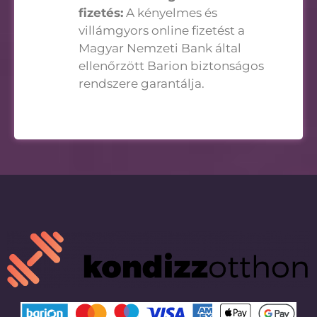
fizetés:
A kényelmes és
villámgyors online fizetést a
Magyar Nemzeti Bank által
ellenőrzött Barion biztonságos
rendszere garantálja.