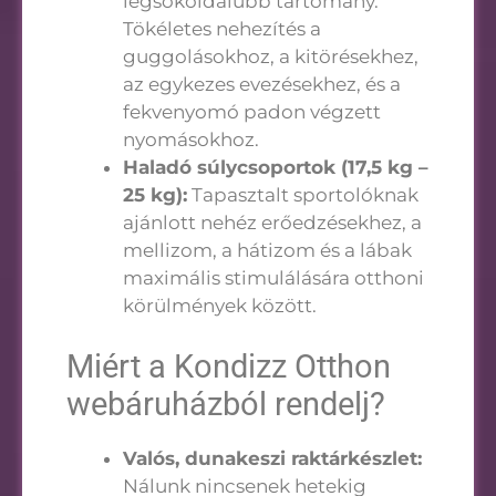
legsokoldalúbb tartomány.
Tökéletes nehezítés a
guggolásokhoz, a kitörésekhez,
az egykezes evezésekhez, és a
fekvenyomó padon végzett
nyomásokhoz.
Haladó súlycsoportok (17,5 kg –
25 kg):
Tapasztalt sportolóknak
ajánlott nehéz erőedzésekhez, a
mellizom, a hátizom és a lábak
maximális stimulálására otthoni
körülmények között.
Miért a Kondizz Otthon
webáruházból rendelj?
Valós, dunakeszi raktárkészlet:
Nálunk nincsenek hetekig