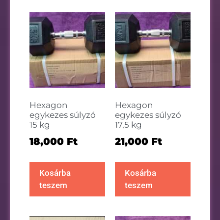
Hexagon
Hexagon
egykezes súlyzó
egykezes súlyzó
15 kg
17,5 kg
18,000
Ft
21,000
Ft
Kosárba
Kosárba
teszem
teszem