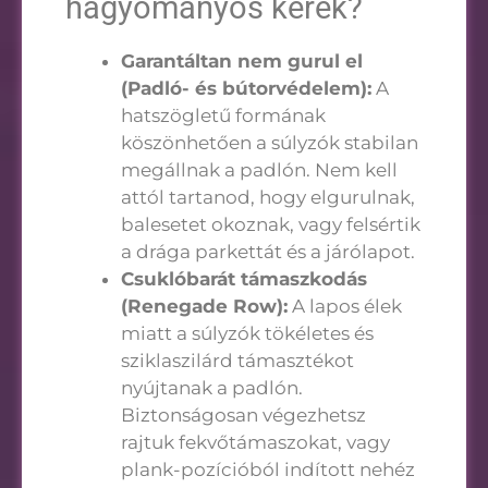
hagyományos kerek?
Garantáltan nem gurul el
(Padló- és bútorvédelem):
A
hatszögletű formának
köszönhetően a súlyzók stabilan
megállnak a padlón. Nem kell
attól tartanod, hogy elgurulnak,
balesetet okoznak, vagy felsértik
a drága parkettát és a járólapot.
Csuklóbarát támaszkodás
(Renegade Row):
A lapos élek
miatt a súlyzók tökéletes és
sziklaszilárd támasztékot
nyújtanak a padlón.
Biztonságosan végezhetsz
rajtuk fekvőtámaszokat, vagy
plank-pozícióból indított nehéz