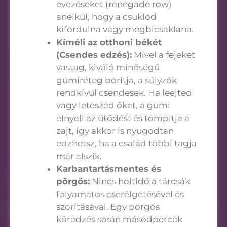
evezéseket (renegade row)
anélkül, hogy a csuklód
kifordulna vagy megbicsaklana.
Kíméli az otthoni békét
(Csendes edzés):
Mivel a fejeket
vastag, kiváló minőségű
gumiréteg borítja, a súlyzók
rendkívül csendesek. Ha leejted
vagy leteszed őket, a gumi
elnyeli az ütődést és tompítja a
zajt, így akkor is nyugodtan
edzhetsz, ha a család többi tagja
már alszik.
Karbantartásmentes és
pörgős:
Nincs holtidő a tárcsák
folyamatos cserélgetésével és
szorításával. Egy pörgős
köredzés során másodpercek