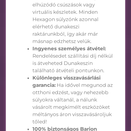
elhúzódó csúszások vagy
virtuális készletek. Minden
Hexagon súlyzónk azonnal
elérhető dunakeszi
raktárunkból, így akár már
másnap edzhetsz velük.
Ingyenes személyes átvétel:
Rendelésedet szállítási díj nélkül
is átveheted Dunakeszin
található átvételi pontunkon.
Különleges visszavásárlási
garancia:
Ha idővel megunod az
otthoni edzést, vagy nehezebb
súlyokra váltanál, a nálunk
vásárolt megkímélt eszközöket
méltányos áron visszavásároljuk
tőled!
100% biztonságos Barion