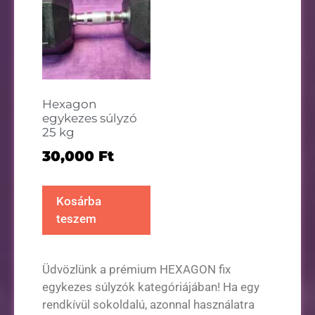
Hexagon
egykezes súlyzó
25 kg
30,000
Ft
Kosárba
teszem
Üdvözlünk a prémium HEXAGON fix
egykezes súlyzók kategóriájában! Ha egy
rendkívül sokoldalú, azonnal használatra