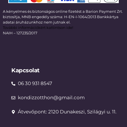
A kényelmes és biztonságos online fizetést a Barion Payment Zrt.
biztosítja, MNB engedély száma: H-EN-I-1064/2013 Bankkártya
adatai áruházunkhoz nem jutnak el.
További információkért kattintson ide!
NAIH – 127235/2017
Kapcsolat
06 30 931 8547
kondizzotthon@gmail.com
Átvevőpont: 2120 Dunakeszi, Szilágyi u. 11.