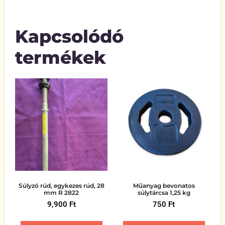
Kapcsolódó
termékek
Súlyzó rúd, egykezes rúd, 28
Műanyag bevonatos
mm R 2822
súlytárcsa 1,25 kg
9,900
Ft
750
Ft