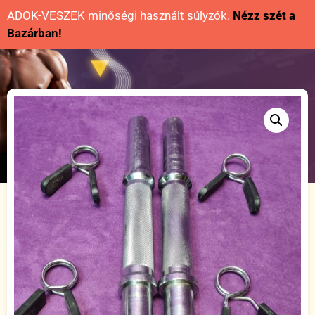
ADOK-VESZEK minőségi használt súlyzók.
Nézz szét a
Bazárban!