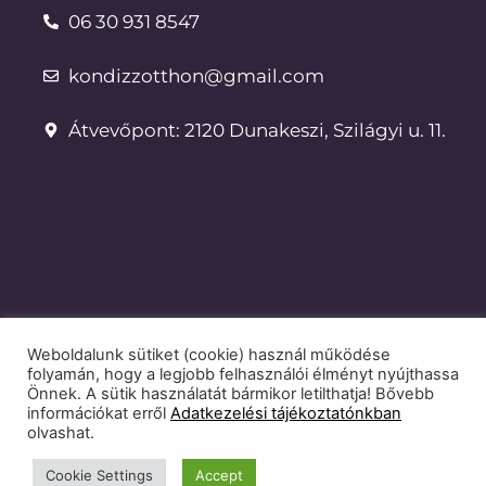
06 30 931 8547
kondizzotthon@gmail.com
Átvevőpont: 2120 Dunakeszi, Szilágyi u. 11.
Weboldalunk sütiket (cookie) használ működése
Dokumentumok
folyamán, hogy a legjobb felhasználói élményt nyújthassa
Önnek. A sütik használatát bármikor letilthatja! Bővebb
Adatkezelési tájékoztató
információkat erről
Adatkezelési tájékoztatónkban
olvashat.
ÁSZF
Cookie Settings
Accept