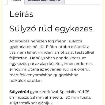
Leírás
További információk
Leírás
Súlyzó rúd egykezes
Az erősítés nehezen fog menni súlyzós
gyakorlatok nélkül. Előbb-utóbb előkerül a
vas, nem lehet minden izmot saját testsúllyal
fejleszteni. Ha súlyzóban gondolkodsz, az
egykezes pár az alap készlet, innen érdemes
elindulni. Utána az egyenes rúd is előkerül,
mert fekvenyomáshoz, guggoláshoz
nélkülözhetetlen.
Súlyzórúd
gyorsszorítóval. Speciális rúd 35
cm hosszú 28 mm átmérőjű. 30 mm furatú
súlytárcsákhoz ajánljuk.