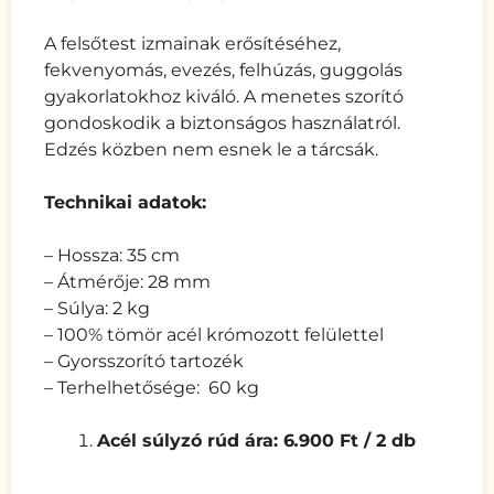
A felsőtest izmainak erősítéséhez,
fekvenyomás, evezés, felhúzás, guggolás
gyakorlatokhoz kiváló. A menetes szorító
gondoskodik a biztonságos használatról.
Edzés közben nem esnek le a tárcsák.
Technikai adatok:
– Hossza: 35 cm
– Átmérője: 28 mm
– Súlya: 2 kg
– 100% tömör acél krómozott felülettel
– Gyorsszorító tartozék
– Terhelhetősége: 60 kg
Acél súlyzó rúd ára: 6
.
900 Ft / 2 db