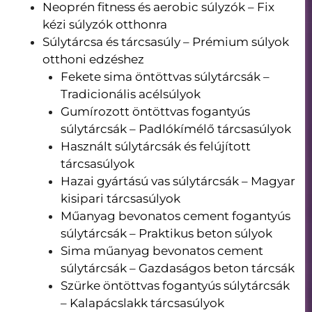
Neoprén fitness és aerobic súlyzók – Fix
kézi súlyzók otthonra
Súlytárcsa és tárcsasúly – Prémium súlyok
otthoni edzéshez
Fekete sima öntöttvas súlytárcsák –
Tradicionális acélsúlyok
Gumírozott öntöttvas fogantyús
súlytárcsák – Padlókímélő tárcsasúlyok
Használt súlytárcsák és felújított
tárcsasúlyok
Hazai gyártású vas súlytárcsák – Magyar
kisipari tárcsasúlyok
Műanyag bevonatos cement fogantyús
súlytárcsák – Praktikus beton súlyok
Sima műanyag bevonatos cement
súlytárcsák – Gazdaságos beton tárcsák
Szürke öntöttvas fogantyús súlytárcsák
– Kalapácslakk tárcsasúlyok