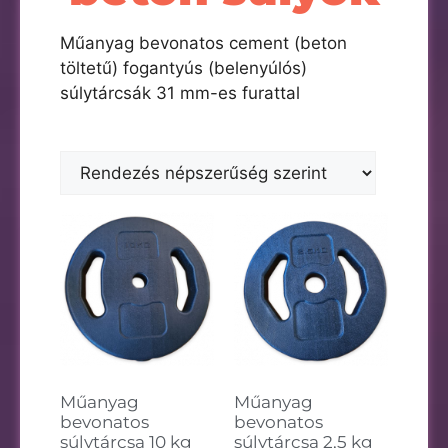
Műanyag bevonatos cement (beton
töltetű) fogantyús (belenyúlós)
súlytárcsák 31 mm-es furattal
Műanyag
Műanyag
bevonatos
bevonatos
súlytárcsa 10 kg
súlytárcsa 2,5 kg