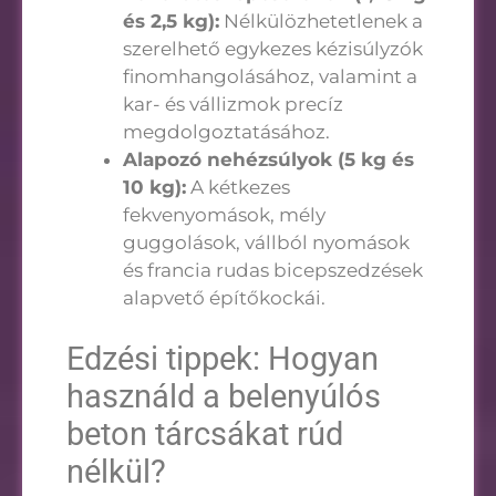
és 2,5 kg):
Nélkülözhetetlenek a
szerelhető egykezes kézisúlyzók
finomhangolásához, valamint a
kar- és vállizmok precíz
megdolgoztatásához.
Alapozó nehézsúlyok (5 kg és
10 kg):
A kétkezes
fekvenyomások, mély
guggolások, vállból nyomások
és francia rudas bicepszedzések
alapvető építőkockái.
Edzési tippek: Hogyan
használd a belenyúlós
beton tárcsákat rúd
nélkül?