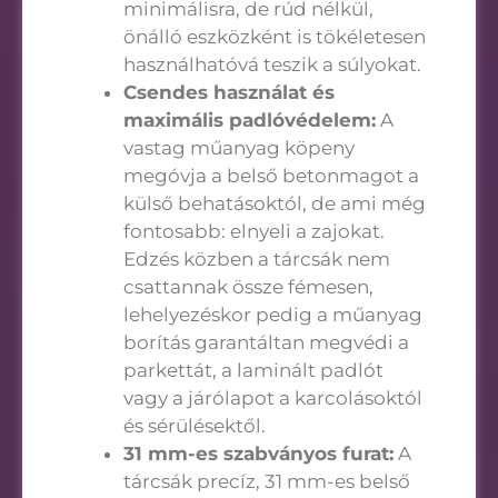
minimálisra, de rúd nélkül,
önálló eszközként is tökéletesen
használhatóvá teszik a súlyokat.
Csendes használat és
maximális padlóvédelem:
A
vastag műanyag köpeny
megóvja a belső betonmagot a
külső behatásoktól, de ami még
fontosabb: elnyeli a zajokat.
Edzés közben a tárcsák nem
csattannak össze fémesen,
lehelyezéskor pedig a műanyag
borítás garantáltan megvédi a
parkettát, a laminált padlót
vagy a járólapot a karcolásoktól
és sérülésektől.
31 mm-es szabványos furat:
A
tárcsák precíz, 31 mm-es belső