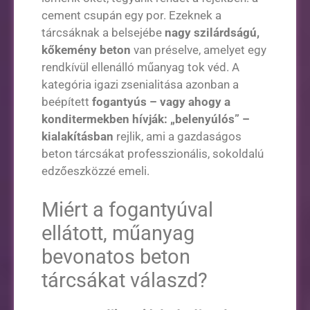
cement csupán egy por. Ezeknek a
tárcsáknak a belsejébe
nagy szilárdságú,
kőkemény beton
van préselve, amelyet egy
rendkívül ellenálló műanyag tok véd. A
kategória igazi zsenialitása azonban a
beépített
fogantyús – vagy ahogy a
konditermekben hívják: „belenyúlós” –
kialakításban
rejlik, ami a gazdaságos
beton tárcsákat professzionális, sokoldalú
edzőeszközzé emeli.
Miért a fogantyúval
ellátott, műanyag
bevonatos beton
tárcsákat válaszd?