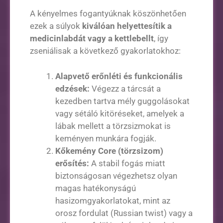
A kényelmes fogantyúknak köszönhetően
ezek a súlyok
kiválóan helyettesítik a
medicinlabdát vagy a kettlebellt
, így
zseniálisak a következő gyakorlatokhoz:
Alapvető erőnléti és funkcionális
edzések:
Végezz a tárcsát a
kezedben tartva mély guggolásokat
vagy sétáló kitöréseket, amelyek a
lábak mellett a törzsizmokat is
keményen munkára fogják.
Kőkemény Core (törzsizom)
erősítés:
A stabil fogás miatt
biztonságosan végezhetsz olyan
magas hatékonyságú
hasizomgyakorlatokat, mint az
orosz fordulat (Russian twist) vagy a