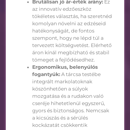
Brutálisan jó ár-érték arány:
Ez
az innovatív edzőeszköz
tökéletes választás, ha szeretnéd
komolyan növelni az edzéseid
hatékonyságát, de fontos
szempont, hogy ne lépd túl a
tervezett költségvetést. Elérhető
áron kínál megbízható és stabil
tömeget a fejlődésedhez.
Ergonomikus, belenyúlós
fogantyúk:
A tárcsa testébe
integrált markolatoknak
köszönhetően a súlyok
mozgatása és a rudakon való
cseréje hihetetlenül egyszerű,
gyors és biztonságos. Nemcsak
a kicsúszás és a sérülés
kockázatát csökkentik