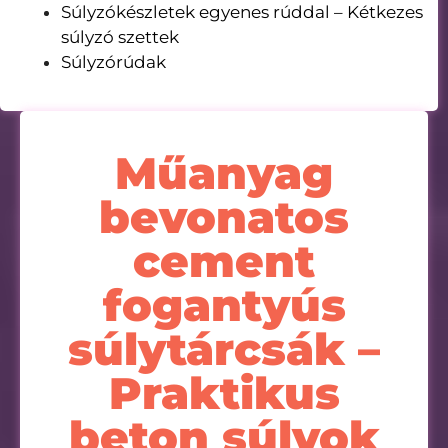
Súlyzókészletek egyenes rúddal – Kétkezes
súlyzó szettek
Súlyzórúdak
Műanyag
bevonatos
cement
fogantyús
súlytárcsák –
Praktikus
beton súlyok