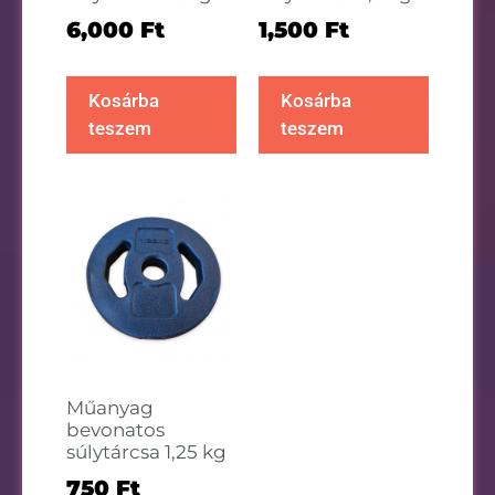
6,000
Ft
1,500
Ft
Kosárba
Kosárba
teszem
teszem
Műanyag
bevonatos
súlytárcsa 1,25 kg
750
Ft