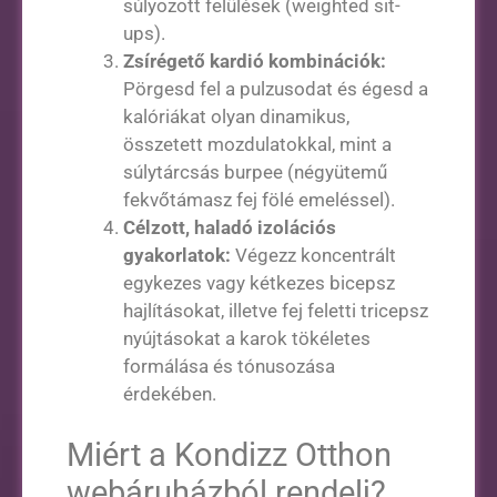
súlyozott felülések (weighted sit-
ups).
Zsírégető kardió kombinációk:
Pörgesd fel a pulzusodat és égesd a
kalóriákat olyan dinamikus,
összetett mozdulatokkal, mint a
súlytárcsás burpee (négyütemű
fekvőtámasz fej fölé emeléssel).
Célzott, haladó izolációs
gyakorlatok:
Végezz koncentrált
egykezes vagy kétkezes bicepsz
hajlításokat, illetve fej feletti tricepsz
nyújtásokat a karok tökéletes
formálása és tónusozása
érdekében.
Miért a Kondizz Otthon
webáruházból rendelj?