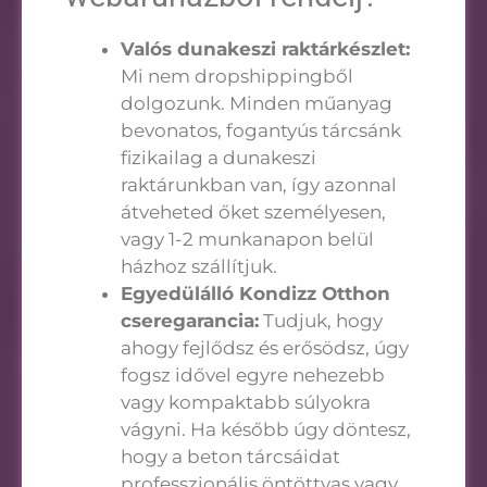
Valós dunakeszi raktárkészlet:
Mi nem dropshippingből
dolgozunk. Minden műanyag
bevonatos, fogantyús tárcsánk
fizikailag a dunakeszi
raktárunkban van, így azonnal
átveheted őket személyesen,
vagy 1-2 munkanapon belül
házhoz szállítjuk.
Egyedülálló Kondizz Otthon
cseregarancia:
Tudjuk, hogy
ahogy fejlődsz és erősödsz, úgy
fogsz idővel egyre nehezebb
vagy kompaktabb súlyokra
vágyni. Ha később úgy döntesz,
hogy a beton tárcsáidat
professzionális öntöttvas vagy