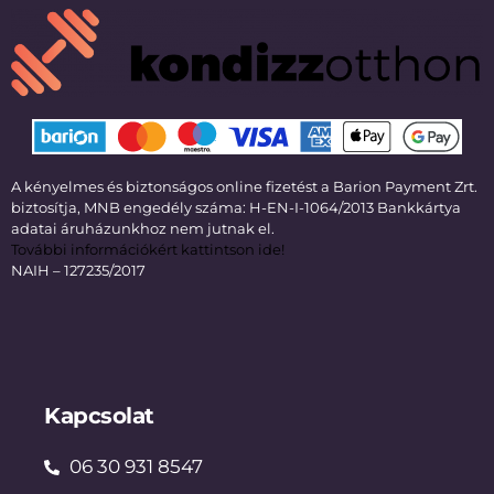
A kényelmes és biztonságos online fizetést a Barion Payment Zrt.
biztosítja, MNB engedély száma: H-EN-I-1064/2013 Bankkártya
adatai áruházunkhoz nem jutnak el.
További információkért kattintson ide!
NAIH – 127235/2017
Kapcsolat
06 30 931 8547