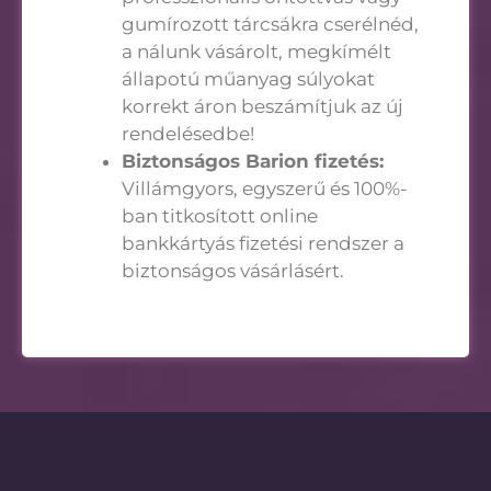
gumírozott tárcsákra cserélnéd,
a nálunk vásárolt, megkímélt
állapotú műanyag súlyokat
korrekt áron beszámítjuk az új
rendelésedbe!
Biztonságos Barion fizetés:
Villámgyors, egyszerű és 100%-
ban titkosított online
bankkártyás fizetési rendszer a
biztonságos vásárlásért.