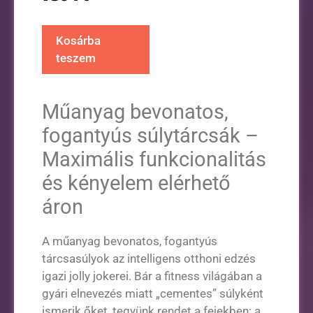
Kosárba
teszem
Műanyag bevonatos,
fogantyús súlytárcsák –
Maximális funkcionalitás
és kényelem elérhető
áron
A műanyag bevonatos, fogantyús
tárcsasúlyok az intelligens otthoni edzés
igazi jolly jokerei. Bár a fitness világában a
gyári elnevezés miatt „cementes” súlyként
ismerik őket, tegyünk rendet a fejekben: a