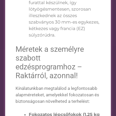
furattal készülnek, így
lötyögésmentesen, szorosan
illeszkednek az összes
szabványos 30 mm-es egykezes,
kétkezes vagy francia (EZ)
súlyzórúdra.
Méretek a személyre
szabott
edzésprogramhoz –
Raktárról, azonnal!
Kínálatunkban megtalálod a legfontosabb
alapméreteket, amelyekkel fokozatosan és
biztonságosan növelheted a terhelést:
Fokozatos lépcsőfokok (1,25 kg