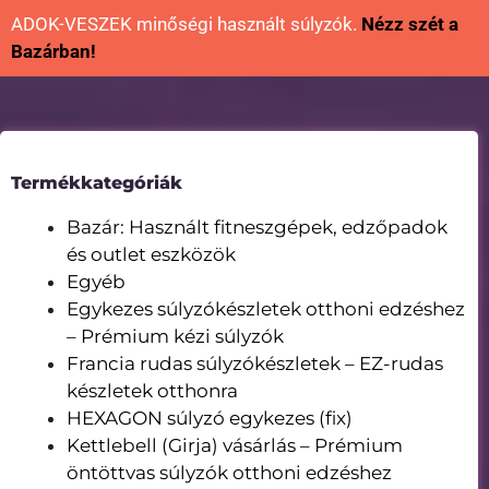
ADOK-VESZEK minőségi használt súlyzók.
Nézz szét a
Bazárban!
Termékkategóriák
Bazár: Használt fitneszgépek, edzőpadok
és outlet eszközök
Egyéb
Egykezes súlyzókészletek otthoni edzéshez
– Prémium kézi súlyzók
Francia rudas súlyzókészletek – EZ-rudas
készletek otthonra
HEXAGON súlyzó egykezes (fix)
Kettlebell (Girja) vásárlás – Prémium
öntöttvas súlyzók otthoni edzéshez