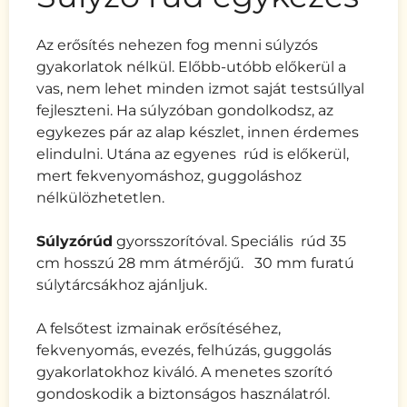
Az erősítés nehezen fog menni súlyzós
gyakorlatok nélkül. Előbb-utóbb előkerül a
vas, nem lehet minden izmot saját testsúllyal
fejleszteni. Ha súlyzóban gondolkodsz, az
egykezes pár az alap készlet, innen érdemes
elindulni. Utána az egyenes rúd is előkerül,
mert fekvenyomáshoz, guggoláshoz
nélkülözhetetlen.
Súlyzórúd
gyorsszorítóval. Speciális rúd 35
cm hosszú 28 mm átmérőjű. 30 mm furatú
súlytárcsákhoz ajánljuk.
A felsőtest izmainak erősítéséhez,
fekvenyomás, evezés, felhúzás, guggolás
gyakorlatokhoz kiváló. A menetes szorító
gondoskodik a biztonságos használatról.