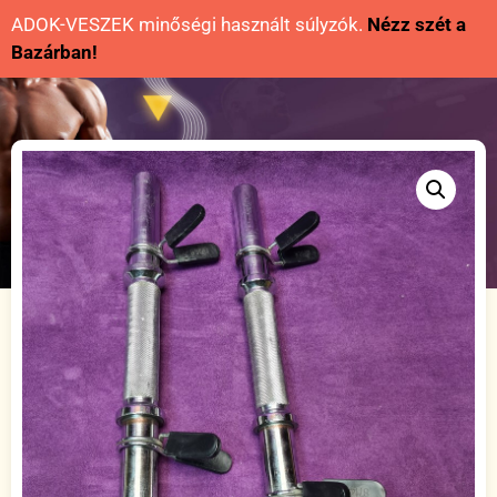
ADOK-VESZEK minőségi használt súlyzók.
Nézz szét a
Bazárban!