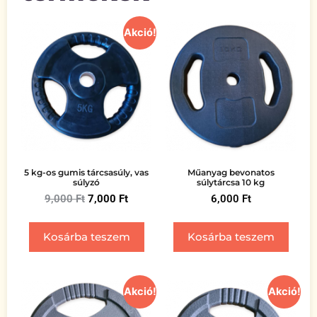
Akció!
5 kg-os gumis tárcsasúly, vas
Műanyag bevonatos
súlyzó
súlytárcsa 10 kg
9,000
Ft
7,000
Ft
6,000
Ft
Kosárba teszem
Kosárba teszem
Akció!
Akció!