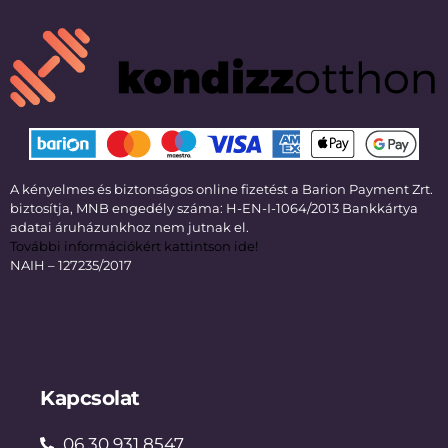
A kényelmes és biztonságos online fizetést a Barion Payment Zrt.
biztosítja, MNB engedély száma: H-EN-I-1064/2013 Bankkártya
adatai áruházunkhoz nem jutnak el.
További információkért kattintson ide!
NAIH – 127235/2017
Kapcsolat
06 30 931 8547