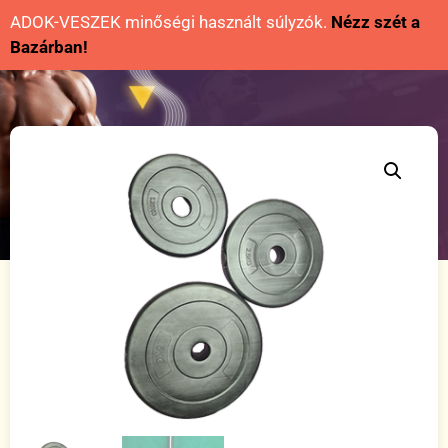
ADOK-VESZEK minőségi használt súlyzók.
Nézz szét a
Bazárban!