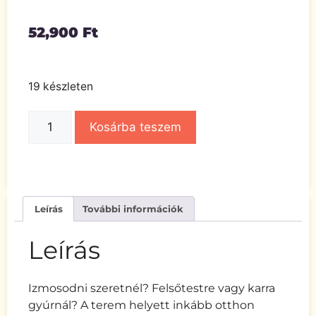
52,900
Ft
19 készleten
Kosárba teszem
Leírás
További információk
Leírás
Izmosodni szeretnél? Felsőtestre vagy karra
gyúrnál? A terem helyett inkább otthon