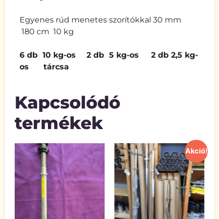
Egyenes rúd menetes szorítókkal 30 mm
180 cm 10 kg
6 db 10 kg-os
2 db 5 kg-os 2 db 2,5 kg-
os tárcsa
Kapcsolódó
termékek
Akció!