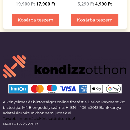
19,900
Ft
17,900
Ft
5,290
Ft
4,990
Ft
Kosárba teszem
Kosárba teszem
A kényelmes és biztonságos online fizetést a Barion Payment Zrt.
biztosítja, MNB engedély száma: H-EN-I-1064/2013 Bankkártya
adatai áruházunkhoz nem jutnak el.
További információkért kattintson ide!
NAIH – 127235/2017