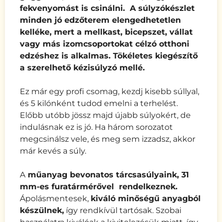
fekvenyomást is csinálni.
A súlyzókészlet
minden jó edzőterem elengedhetetlen
kelléke, mert a
mellkast, bicepszet, vállat
vagy más izomcsoportokat
célzó
otthoni
edzéshez is alkalmas. Tökéletes kiegészítő
a szerelhető kézisúlyzó mellé.
Ez már egy profi csomag, kezdj kisebb súllyal,
és 5 kilónként tudod emelni a terhelést.
Előbb utóbb jössz majd újabb súlyokért, de
indulásnak ez is jó. Ha három sorozatot
megcsinálsz vele, és meg sem izzadsz, akkor
már kevés a súly.
A
műanyag bevonatos tárcsasúlyaink, 31
mm-es furatármérővel rendelkeznek.
Ápolásmentesek,
kiváló minőségű anyagból
készülnek,
így rendkívül tartósak. Szobai