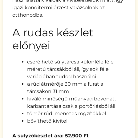
használatra kiválóak a kivitelezésük miatt, így
igazi konditermi érzést varázsolnak az
otthonodba.
A rudas készlet
előnyei
cserélhető súlytárcsa különféle féle
méretű tárcsákból áll, így sok féle
variációban tudod használni
a rúd átmérője 30 mm a furat a
tárcsákon 31 mm
kiváló minőségű műanyag bevonat,
karbantartása csak a portörlésből áll
tömör rúd, menetes rögzítőkkel
bővíthető kivitel
A súlyzókészlet ára: 52.900 Ft