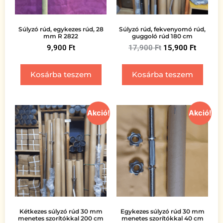
Súlyzó rúd, egykezes rúd, 28
Súlyzó rúd, fekvenyomó rúd,
mm R 2822
guggoló rúd 180 cm
9,900
Ft
17,900
Ft
15,900
Ft
Kosárba teszem
Kosárba teszem
Akció!
Akció!
Kétkezes súlyzó rúd 30 mm
Egykezes súlyzó rúd 30 mm
menetes szorítókkal 200 cm
menetes szorítókkal 40 cm