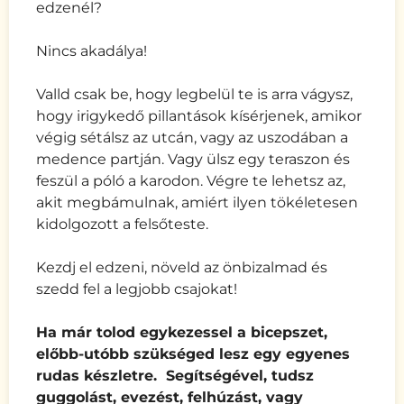
edzenél?
Nincs akadálya!
Valld csak be, hogy legbelül te is arra vágysz,
hogy irigykedő pillantások kísérjenek, amikor
végig sétálsz az utcán, vagy az uszodában a
medence partján. Vagy ülsz egy teraszon és
feszül a póló a karodon. Végre te lehetsz az,
akit megbámulnak, amiért ilyen tökéletesen
kidolgozott a felsőteste.
Kezdj el edzeni, növeld az önbizalmad és
szedd fel a legjobb csajokat!
Ha már tolod egykezessel a bicepszet,
előbb-utóbb szükséged lesz egy egyenes
rudas készletre. Segítségével, tudsz
guggolást, evezést, felhúzást, vagy