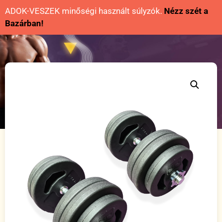
ADOK-VESZEK minőségi használt súlyzók.
Nézz szét a
Bazárban!