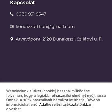
Kapcsolat
06 30 931 8547
kondizzotthon@gmail.com
Átvevőpont: 2120 Dunakeszi, Szilágyi u. 11.
Weboldalunk sütiket (cookie) használ működése
Dokumentumok
folyamán, hogy a legjobb felhasználói élményt nyújthassa
Önnek. A sütik használatát bármikor letilthatja! Bővebb
Adatkezelési tájékoztató
információkat erről
Adatkezelési tájékoztatónkban
olvashat.