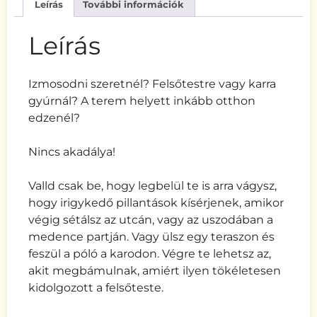
Leírás
További információk
Leírás
Izmosodni szeretnél? Felsőtestre vagy karra
gyúrnál? A terem helyett inkább otthon
edzenél?
Nincs akadálya!
Valld csak be, hogy legbelül te is arra vágysz,
hogy irigykedő pillantások kísérjenek, amikor
végig sétálsz az utcán, vagy az uszodában a
medence partján. Vagy ülsz egy teraszon és
feszül a póló a karodon. Végre te lehetsz az,
akit megbámulnak, amiért ilyen tökéletesen
kidolgozott a felsőteste.