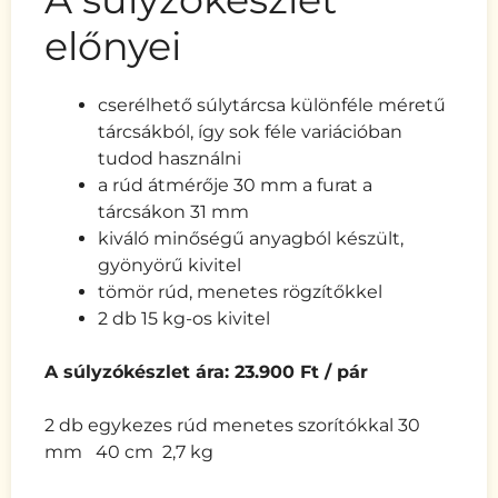
előnyei
cserélhető súlytárcsa különféle méretű
tárcsákból, így sok féle variációban
tudod használni
a rúd átmérője 30 mm a furat a
tárcsákon 31 mm
kiváló minőségű anyagból készült,
gyönyörű kivitel
tömör rúd, menetes rögzítőkkel
2 db 15 kg-os kivitel
A súlyzókészlet ára: 23.900 Ft / pár
2 db egykezes rúd menetes szorítókkal 30
mm 40 cm 2,7 kg