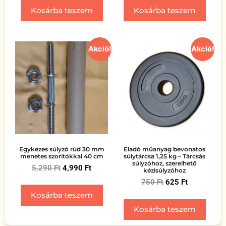
Kosárba teszem
Kosárba teszem
Akció!
Akció!
Egykezes súlyzó rúd 30 mm
Eladó műanyag bevonatos
menetes szorítókkal 40 cm
súlytárcsa 1,25 kg – Tárcsás
súlyzóhoz, szerelhető
5,290
Ft
4,990
Ft
kézisúlyzóhoz
750
Ft
625
Ft
Kosárba teszem
Kosárba teszem