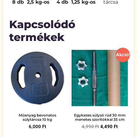
8 db 2,5 kg-os
4 db 1,25 kg-os
tárcsa
Kapcsolódó
termékek
Akció!
Műanyag bevonatos
Egykezes súlyzó rúd 30 mm
súlytárcsa 10 kg
menetes szorítókkal 35 cm
6,000
Ft
4,990
Ft
4,490
Ft