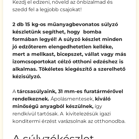
Kezdj el edzeni, növeld az önbizalmad és
szedd fel a legjobb csajokat!
2 db 15 kg-os műanyagbevonatos súlyzó
készletünk segíthet, hogy bomba
formában legyél!
A súlyzó készlet minden
jó edzőterem elengedhetetlen kelléke,
mert a
mellkast, bicepszet, vállat vagy más
izomcsoportokat
célzó
otthoni edzéshez is
alkalmas. Tökéletes kiegészítő a szerelhető
kézisúlyzó.
A
t
árcsasúlyaink, 31 mm-es furatármérővel
rendelkeznek.
Ápolásmentesek,
kiváló
minőségű anyagból készülnek,
így
rendkívül tartósak. A kivitelezésük igazi
konditermi érzést varázsolnak az otthonodba.
A súlyzókészlet