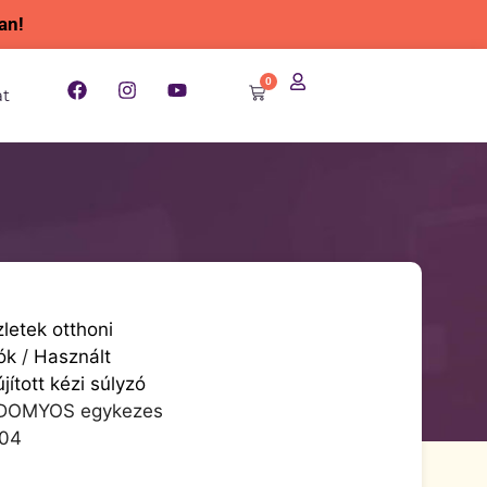
an!
0
at
letek otthoni
ók
/
Használt
ított kézi súlyzó
s DOMYOS egykezes
804