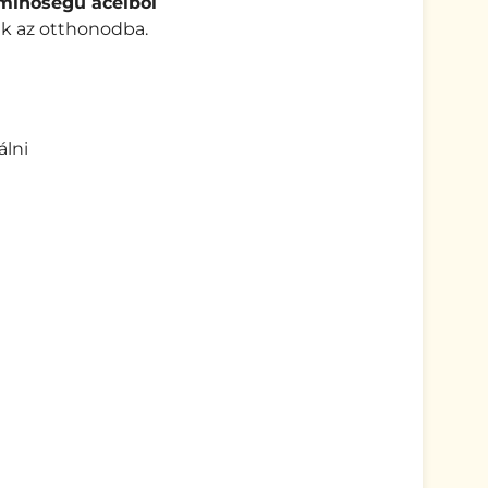
 minőségű acélból
nak az otthonodba.
álni