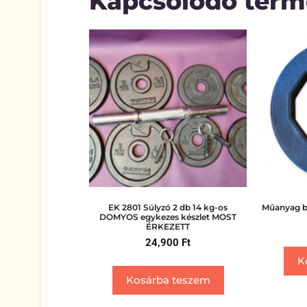
Kapcsolódó ter
EK 2801 Súlyzó 2 db 14 kg-os
Műanyag be
DOMYOS egykezes készlet MOST
ÉRKEZETT
24,900
Ft
K
Kosárba teszem