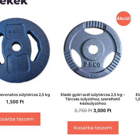
mékek
Akció!
vonatos súlytárcsa 2,5 kg
Eladó gyári acél súlytárcsa 2,5 kg –
El
Tárcsás súlyzóhoz, szerelhető
1,
1,500
Ft
kézisúlyzóhoz
3,750
Ft
3,000
Ft
osárba teszem
Kosárba teszem