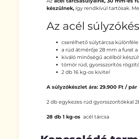
Az
acél tárcsasúlyaink, 30 mm-es 
készülnek,
így rendkívül tartósak. M
Az acél súlyzókés
cserélhető súlytárcsa különféle
a rúd átmérője 28 mm a furat 
kiváló minőségű acélból készül
tömör rúd, gyorsszorítós rögzít
2 db 16 kg-os kivitel
A súlyzókészlet ára: 29.900 Ft / pár
2 db egykezes rúd gyorsszorítókkal
28 db 1 kg-os
acél tárcsa