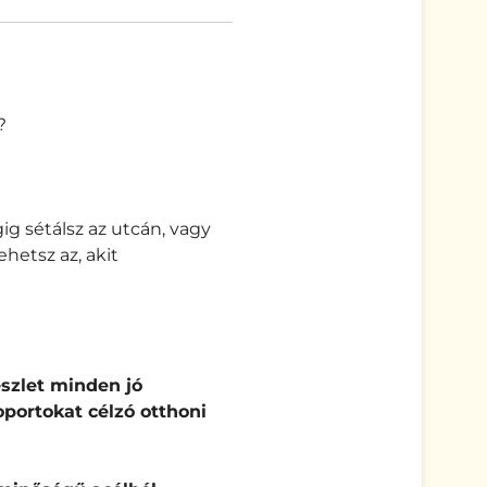
?
gig sétálsz az utcán, vagy
hetsz az, akit
észlet minden jó
soportokat
célzó
otthoni