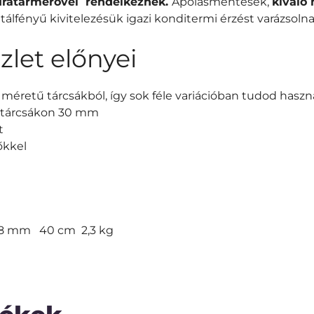
furatármérővel rendelkeznek.
Ápolásmentesek,
kiváló
etálfényű kivitelezésük igazi konditermi érzést varázsol
zlet előnyei
 méretű tárcsákból, így sok féle variációban tudod haszn
a tárcsákon 30 mm
t
őkkel
 28 mm 40 cm 2,3 kg