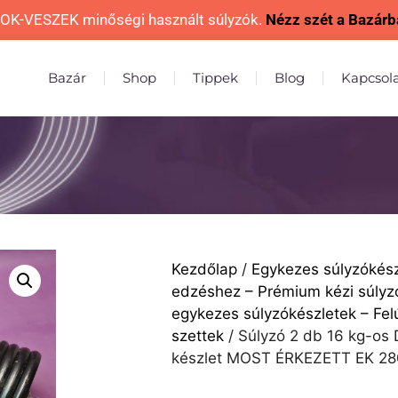
OK-VESZEK minőségi használt súlyzók.
Nézz szét a Bazárb
Bazár
Shop
Tippek
Blog
Kapcsol
Kezdőlap
/
Egykezes súlyzókész
edzéshez – Prémium kézi súlyz
egykezes súlyzókészletek – Felúj
szettek
/ Súlyzó 2 db 16 kg-o
készlet MOST ÉRKEZETT EK 2