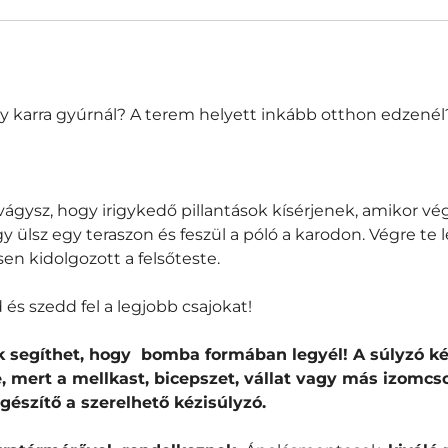
y karra gyúrnál? A terem helyett inkább otthon edzenél
a vágysz, hogy irigykedő pillantások kísérjenek, amikor vé
ülsz egy teraszon és feszül a póló a karodon. Végre te le
n kidolgozott a felsőteste.
 és szedd fel a legjobb csajokat!
nk segíthet, hogy bomba formában legyél!
A súlyzó k
, mert a
mellkast, bicepszet, vállat vagy más izomc
gészítő a szerelhető kézisúlyzó.