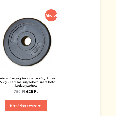
Akció!
adó műanyag bevonatos súlytárcsa
25 kg – Tárcsás súlyzóhoz, szerelhető
kézisúlyzóhoz
750
Ft
625
Ft
Kosárba teszem