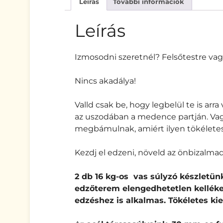
Leírás
További információk
Leírás
Izmosodni szeretnél? Felsőtestre vag
Nincs akadálya!
Valld csak be, hogy legbelül te is arr
az uszodában a medence partján. Vagy 
megbámulnak, amiért ilyen tökéletese
Kezdj el edzeni, növeld az önbizalmad
2 db 16 kg-os vas súlyzó készletü
edzőterem elengedhetetlen kelléke
edzéshez is alkalmas. Tökéletes kie