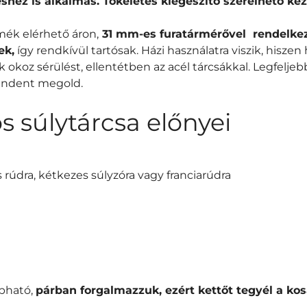
shez is alkalmas. Tökéletes kiegészítő szerelhető ké
mék elérhető áron,
31 mm-es furatármérővel rendelke
ek,
így rendkívül tartósak. Házi használatra viszik, hisze
 okoz sérülést, ellentétben az acél tárcsákkal. Legfeljeb
mindent megold.
 súlytárcsa előnyei
rúdra, kétkezes súlyzóra vagy franciarúdra
pható,
párban forgalmazzuk, ezért kettőt tegyél a kos