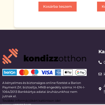
Kosárba teszem
K
Ka
A kényelmes és biztonságos online fizetést a Barion
Payment Zrt. biztosítja, MNB engedély száma: H-EN-I-
1064/2013 Bankkártya adatai áruházunkhoz nem
jutnak el.
További információkért kattintson ide!
NAIH – 127235/2017