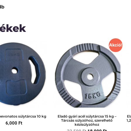
db
mékek
Akció!
evonatos súlytárcsa 10 kg
Eladó gyári acél súlytárcsa 15 kg –
El
Tárcsás súlyzóhoz, szerelhető
1,
6,000
Ft
kézisúlyzóhoz