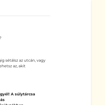
?
gig sétálsz az utcán, vagy
hetsz az, akit
egyél!
A súlytárcsa
más