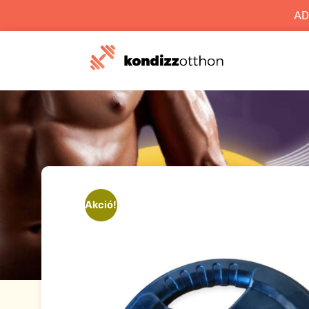
AD
Akció!