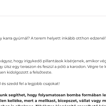
y karra gyúrnál? A terem helyett inkább otthon edzenél
a vágysz, hogy irigykedő pillantások kísérjenek, amikor vé
ülsz egy teraszon és feszül a póló a karodon. Végre te le
n kidolgozott a felsőteste.
 és szedd fel a legjobb csajokat!
yunk segíthet, hogy folyamatosan bomba formában l
en kelléke, mert a
mellkast, bicepszet, vállat vagy 