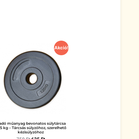
Akció!
adó műanyag bevonatos súlytárcsa
25 kg – Tárcsás súlyzóhoz, szerelhető
kézisúlyzóhoz