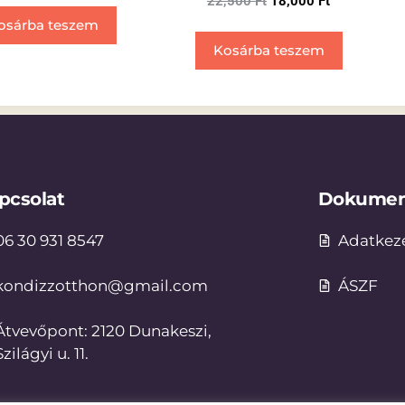
22,500
Ft
18,000
Ft
osárba teszem
Kosárba teszem
pcsolat
Dokume
06 30 931 8547
Adatkeze
kondizzotthon@gmail.com
ÁSZF
Átvevőpont: 2120 Dunakeszi,
Szilágyi u. 11.