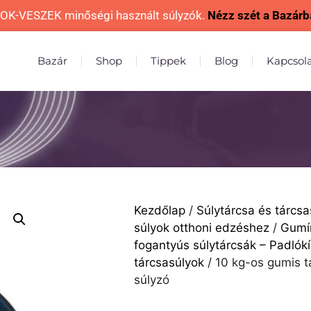
OK-VESZEK minőségi használt súlyzók.
Nézz szét a Bazárb
Bazár
Shop
Tippek
Blog
Kapcsol
Kezdőlap
/
Súlytárcsa és tárcs
súlyok otthoni edzéshez
/
Gumír
fogantyús súlytárcsák – Padlók
tárcsasúlyok
/ 10 kg-os gumis t
súlyzó