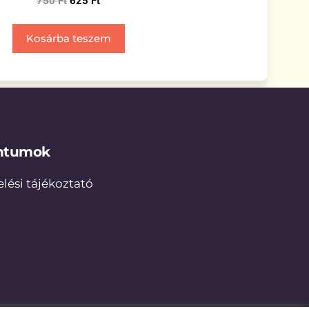
750
Ft
625
Ft
Kosárba teszem
ntumok
lési tájékoztató