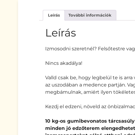
Leírás
További információk
Leírás
Izmosodni szeretnél? Felsőtestre vag
Nincs akadálya!
Valld csak be, hogy legbelül te is arr
az uszodában a medence partján. Vagy 
megbámulnak, amiért ilyen tökéletese
Kezdj el edzeni, növeld az önbizalmad
10 kg-os gumibevonatos tárcsasúl
minden jó edzőterem elengedhetetl