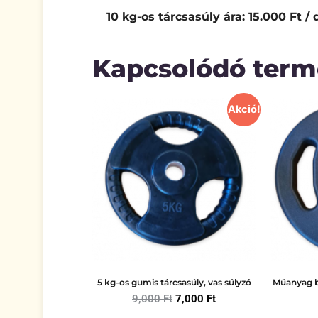
10 kg-os tárcsasúly ára: 15.000 Ft / 
Kapcsolódó ter
Akció!
5 kg-os gumis tárcsasúly, vas súlyzó
Műanyag b
9,000
Ft
7,000
Ft