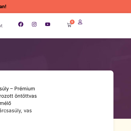
an!
0
at
asúly – Prémium
ozott öntöttvas
ímélő
árcsasúly, vas