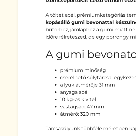
izomcsoportokat
célzó
otthoni edzé
A töltet acél, prémiumkategóriás ter
kopásálló gumi bevonattal készüln
bútorhoz, járólaphoz a gumi miatt nek
időre félreteszed, de egy porrongy 
A gumi bevonatos
prémium minőség
cserélhető súlytárcsa egykezes 
a lyuk átmérője 31 mm
anyaga acél
10 kg-os kivitel
vastagság: 47 mm
átmérő: 320 mm
Tárcsasúlyunk többféle méretben ka