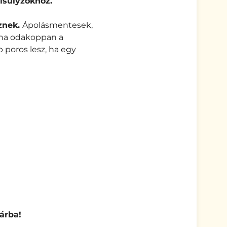
zisúlyzókhoz.
znek.
Ápolásmentesek,
n ha odakoppan a
b poros lesz, ha egy
árba!