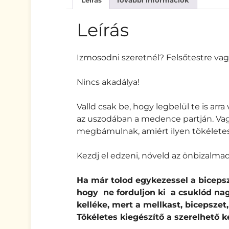
Leírás
További információk
Leírás
Izmosodni szeretnél? Felsőtestre vag
Nincs akadálya!
Valld csak be, hogy legbelül te is arr
az uszodában a medence partján. Vagy 
megbámulnak, amiért ilyen tökéletese
Kezdj el edzeni, növeld az önbizalmad
Ha már tolod egykezessel a bicepsz
hogy ne forduljon ki a csuklód na
kelléke, mert a
mellkast, bicepszet
Tökéletes kiegészítő a szerelhető k