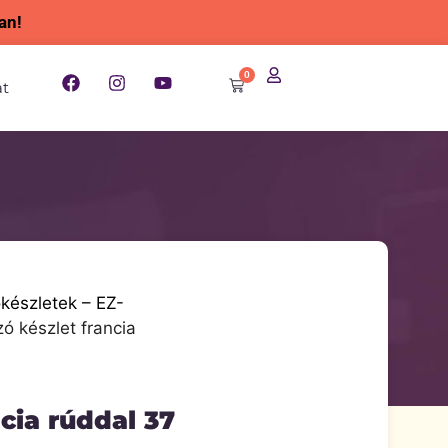
an!
0
at
készletek – EZ-
zó készlet francia
cia rúddal 37