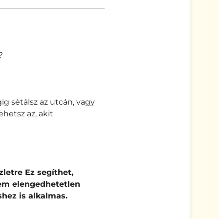
?
gig sétálsz az utcán, vagy
hetsz az, akit
letre Ez segíthet,
rem elengedhetetlen
shez is alkalmas.