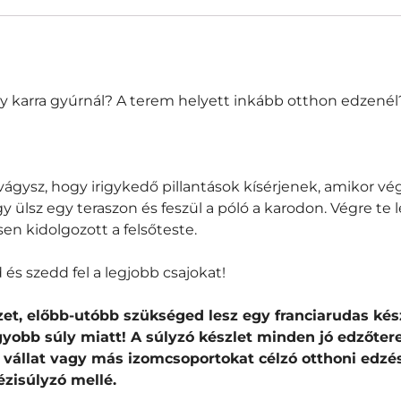
y karra gyúrnál? A terem helyett inkább otthon edzenél
a vágysz, hogy irigykedő pillantások kísérjenek, amikor vé
ülsz egy teraszon és feszül a póló a karodon. Végre te le
n kidolgozott a felsőteste.
 és szedd fel a legjobb csajokat!
et, előbb-utóbb szükséged lesz egy franciarudas kész
gyobb súly miatt!
A súlyzó készlet minden jó edzőte
, vállat vagy más izomcsoportokat
célzó
otthoni edzé
ézisúlyzó mellé.