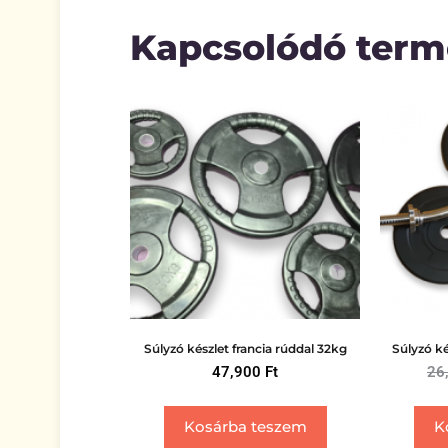
Kapcsolódó ter
Súlyzó készlet francia rúddal 32kg
Súlyzó ké
47,900
Ft
26
Kosárba teszem
K