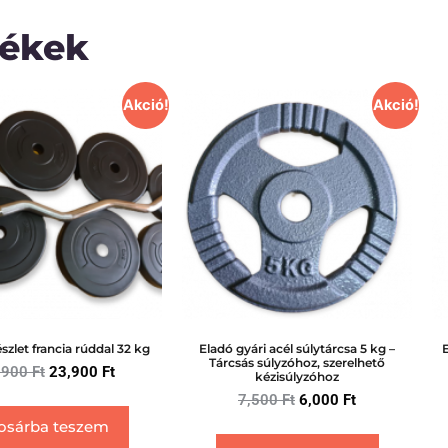
mékek
Akció!
Akció!
szlet francia rúddal 32 kg
Eladó gyári acél súlytárcsa 5 kg –
E
Tárcsás súlyzóhoz, szerelhető
,900
Ft
23,900
Ft
kézisúlyzóhoz
7,500
Ft
6,000
Ft
osárba teszem