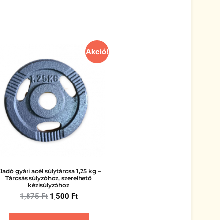
Akció!
ladó gyári acél súlytárcsa 1,25 kg –
Tárcsás súlyzóhoz, szerelhető
kézisúlyzóhoz
1,875
Ft
1,500
Ft