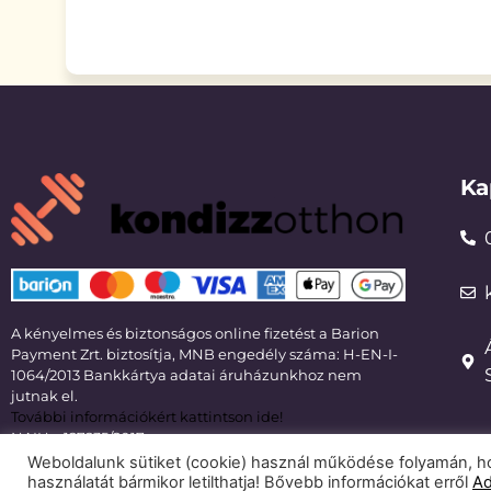
Ka
A kényelmes és biztonságos online fizetést a Barion
Payment Zrt. biztosítja, MNB engedély száma: H-EN-I-
1064/2013 Bankkártya adatai áruházunkhoz nem
jutnak el.
További információkért kattintson ide!
NAIH – 127235/2017
Weboldalunk sütiket (cookie) használ működése folyamán, ho
használatát bármikor letilthatja! Bővebb információkat erről
Ad