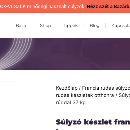
OK-VESZEK minőségi használt súlyzók.
Nézz szét a Bazárb
Bazár
Shop
Tippek
Blog
Kapcsol
Kezdőlap
/
Francia rudas súlyzó
rudas készletek otthonra
/ Súly
rúddal 37 kg
Súlyzó készlet fran