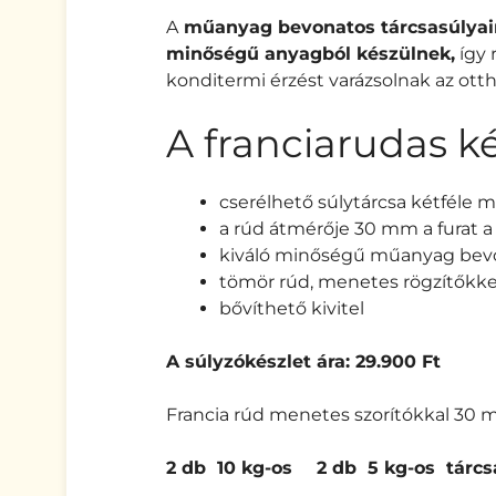
A
műanyag bevonatos tárcsasúlyai
minőségű anyagból készülnek,
így 
konditermi érzést varázsolnak az ot
A franciarudas ké
cserélhető súlytárcsa kétféle mé
a rúd átmérője 30 mm a furat 
kiváló minőségű műanyag bevona
tömör rúd, menetes rögzítőkke
bővíthető kivitel
A súlyzókészlet ára: 29.900 Ft
Francia rúd menetes szorítókkal 30
2 db 10 kg-os
2 db 5 kg-os tárcs