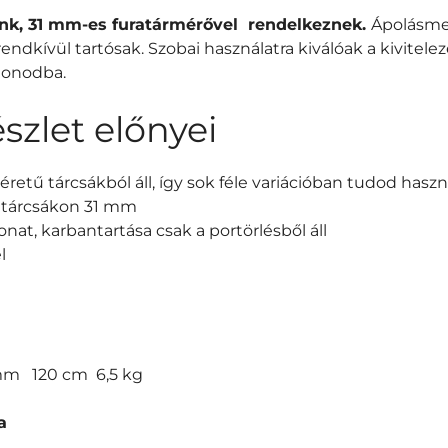
nk, 31 mm-es furatármérővel rendelkeznek.
Ápolásme
rendkívül tartósak. Szobai használatra kiválóak a kivitelez
thonodba.
szlet előnyei
retű tárcsákból áll, így sok féle variációban tudod haszn
a tárcsákon 31 mm
t, karbantartása csak a portörlésből áll
l
 mm 120 cm 6,5 kg
a