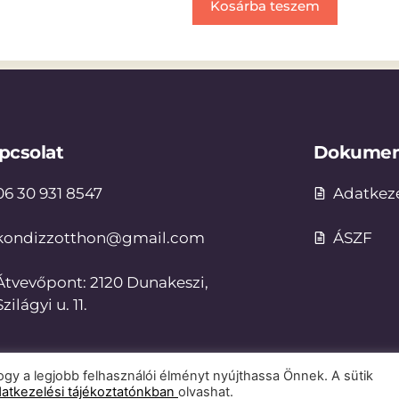
Kosárba teszem
pcsolat
Dokume
06 30 931 8547
Adatkeze
kondizzotthon@gmail.com
ÁSZF
Átvevőpont: 2120 Dunakeszi,
Szilágyi u. 11.
gy a legjobb felhasználói élményt nyújthassa Önnek. A sütik
atkezelési tájékoztatónkban
olvashat.