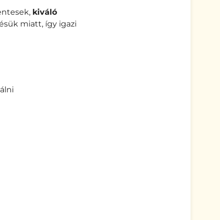
ntesek,
kiváló
ésük miatt, így igazi
álni