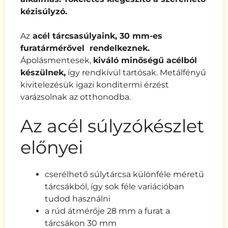
kézisúlyzó.
Az
acél tárcsasúlyaink, 30 mm-es
furatármérővel rendelkeznek.
Ápolásmentesek,
kiváló minőségű acélból
készülnek,
így rendkívül tartósak. Metálfényű
kivitelezésük igazi konditermi érzést
varázsolnak az otthonodba.
Az acél súlyzókészlet
előnyei
cserélhető súlytárcsa különféle méretű
tárcsákból, így sok féle variációban
tudod használni
a rúd átmérője 28 mm a furat a
tárcsákon 30 mm