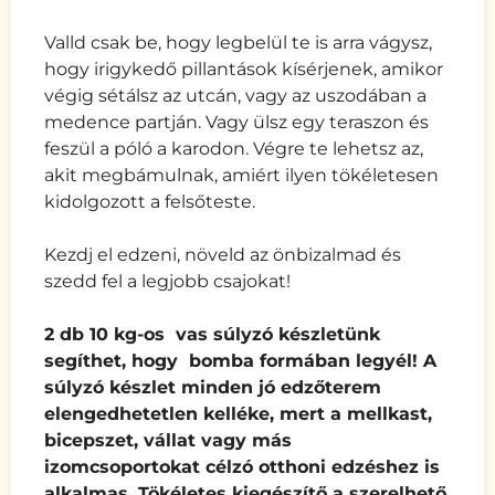
Valld csak be, hogy legbelül te is arra vágysz,
hogy irigykedő pillantások kísérjenek, amikor
végig sétálsz az utcán, vagy az uszodában a
medence partján. Vagy ülsz egy teraszon és
feszül a póló a karodon. Végre te lehetsz az,
akit megbámulnak, amiért ilyen tökéletesen
kidolgozott a felsőteste.
Kezdj el edzeni, növeld az önbizalmad és
szedd fel a legjobb csajokat!
2 db 10 kg-os vas súlyzó készletünk
segíthet, hogy bomba formában legyél!
A
súlyzó készlet minden jó edzőterem
elengedhetetlen kelléke, mert a
mellkast,
bicepszet, vállat vagy más
izomcsoportokat
célzó
otthoni edzéshez is
alkalmas. Tökéletes kiegészítő a szerelhető