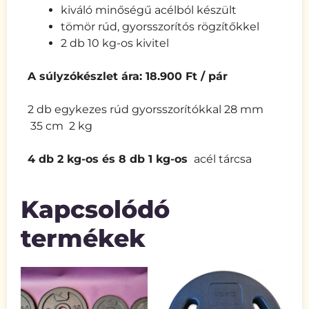
kiváló minőségű acélból készült
tömör rúd, gyorsszorítós rögzítőkkel
2 db 10 kg-os kivitel
A súlyzókészlet ára: 18.900 Ft / pár
2 db egykezes rúd gyorsszorítókkal 28 mm
35 cm 2 kg
4 db 2 kg-os és 8 db 1 kg-os
acél tárcsa
Kapcsolódó
termékek