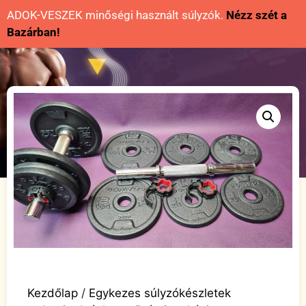
ADOK-VESZEK minőségi használt súlyzók.
Nézz szét a
Bazárban!
Kezdőlap
/
Egykezes súlyzókészletek