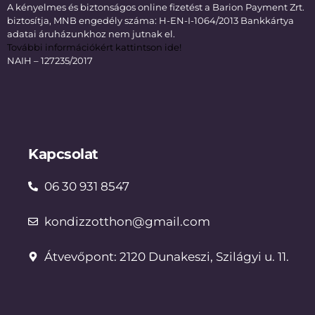
A kényelmes és biztonságos online fizetést a Barion Payment Zrt.
biztosítja, MNB engedély száma: H-EN-I-1064/2013 Bankkártya
adatai áruházunkhoz nem jutnak el.
További információkért kattintson ide!
NAIH – 127235/2017
Kapcsolat
06 30 931 8547
kondizzotthon@gmail.com
Átvevőpont: 2120 Dunakeszi, Szilágyi u. 11.