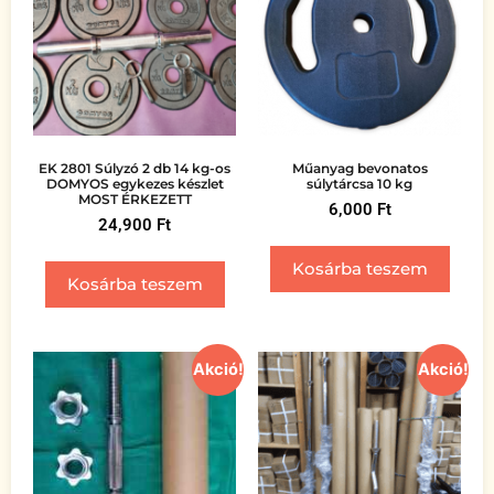
EK 2801 Súlyzó 2 db 14 kg-os
Műanyag bevonatos
DOMYOS egykezes készlet
súlytárcsa 10 kg
MOST ÉRKEZETT
6,000
Ft
24,900
Ft
Kosárba teszem
Kosárba teszem
Akció!
Akció!