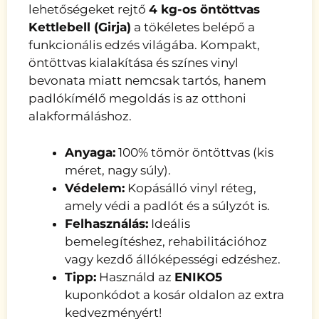
lehetőségeket rejtő
4 kg-os öntöttvas
Kettlebell (Girja)
a tökéletes belépő a
funkcionális edzés világába. Kompakt,
öntöttvas kialakítása és színes vinyl
bevonata miatt nemcsak tartós, hanem
padlókímélő megoldás is az otthoni
alakformáláshoz.
Anyaga:
100% tömör öntöttvas (kis
méret, nagy súly).
Védelem:
Kopásálló vinyl réteg,
amely védi a padlót és a súlyzót is.
Felhasználás:
Ideális
bemelegítéshez, rehabilitációhoz
vagy kezdő állóképességi edzéshez.
Tipp:
Használd az
ENIKO5
kuponkódot a kosár oldalon az extra
kedvezményért!