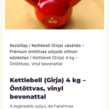
Kezdőlap
/
Kettlebell (Girja) vásárlás –
Prémium öntöttvas súlyzók otthoni
edzéshez
/ Kettlebell (Girja) 4 kg –
Öntöttvas, vinyl bevonattal
Kettlebell (Girja) 4 kg –
Öntöttvas, vinyl
bevonattal
A legkisebb súlyú, de hatalmas