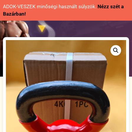
ADOK-VESZEK minőségi használt súlyzók.
Nézz szét a
Bazárban!