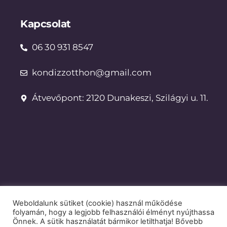
Kapcsolat
06 30 931 8547
kondizzotthon@gmail.com
Átvevőpont: 2120 Dunakeszi, Szilágyi u. 11.
Weboldalunk sütiket (cookie) használ működése
Dokumentumok
folyamán, hogy a legjobb felhasználói élményt nyújthassa
Önnek. A sütik használatát bármikor letilthatja! Bővebb