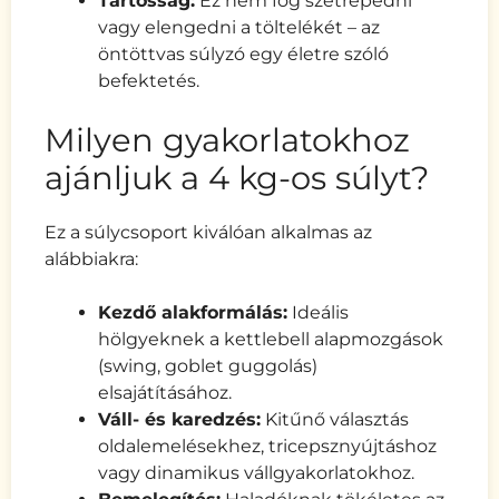
Tartósság:
Ez nem fog szétrepedni
vagy elengedni a töltelékét – az
öntöttvas súlyzó egy életre szóló
befektetés.
Milyen gyakorlatokhoz
ajánljuk a 4 kg-os súlyt?
Ez a súlycsoport kiválóan alkalmas az
alábbiakra:
Kezdő alakformálás:
Ideális
hölgyeknek a kettlebell alapmozgások
(swing, goblet guggolás)
elsajátításához.
Váll- és karedzés:
Kitűnő választás
oldalemelésekhez, tricepsznyújtáshoz
vagy dinamikus vállgyakorlatokhoz.