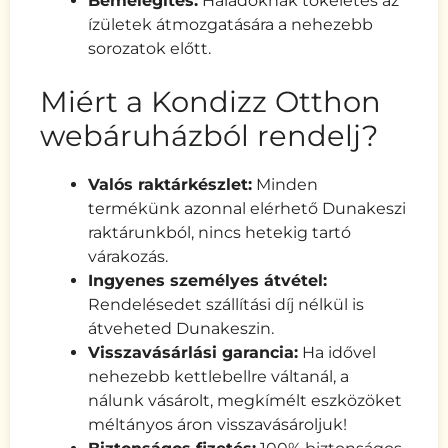
Bemelegítés:
Haladóknak tökéletes az
ízületek átmozgatására a nehezebb
sorozatok előtt.
Miért a Kondizz Otthon
webáruházból rendelj?
Valós raktárkészlet:
Minden
termékünk azonnal elérhető Dunakeszi
raktárunkból, nincs hetekig tartó
várakozás.
Ingyenes személyes átvétel:
Rendelésedet szállítási díj nélkül is
átveheted Dunakeszin.
Visszavásárlási garancia:
Ha idővel
nehezebb kettlebellre váltanál, a
nálunk vásárolt, megkímélt eszközöket
méltányos áron visszavásároljuk!