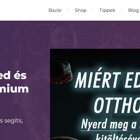
Bazár
Shop
Tippek
Blog
ed és
émium
!
s segíts,