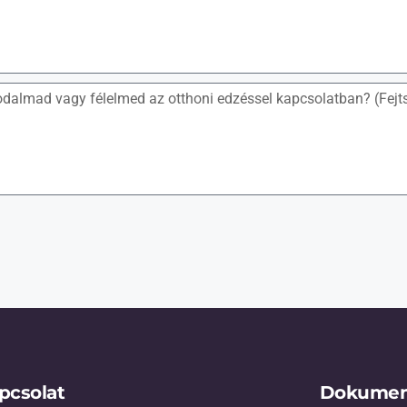
pcsolat
Dokume