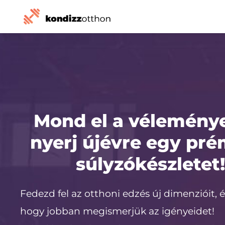
Mond el a vélemény
nyerj újévre egy pr
súlyzókészletet
Fedezd fel az otthoni edzés új dimenzióit, é
hogy jobban megismerjük az igényeidet!