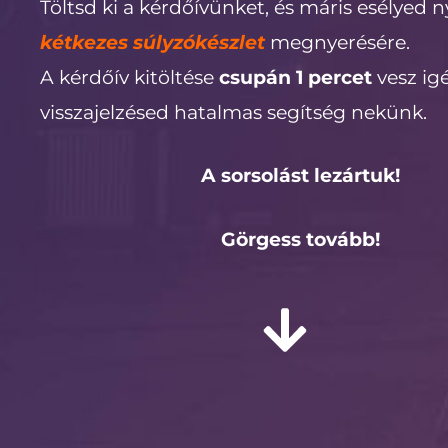
Töltsd ki a kérdőívünket, és máris esélyed n
kétkezes súlyzókészlet
megnyerésére.
A kérdőív kitöltése
csupán 1 percet
vesz ig
visszajelzésed hatalmas segítség nekünk.
A sorsolást lezártuk!
Görgess tovább!