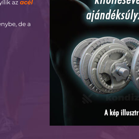
yílik az
acél
énybe, de a